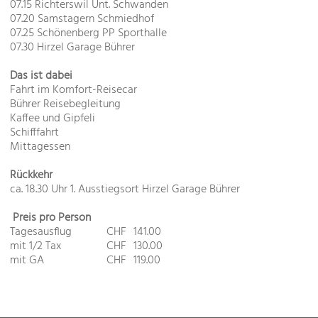
07.15 Richterswil Unt. Schwanden
07.20 Samstagern Schmiedhof
07.25 Schönenberg PP Sporthalle
07.30 Hirzel Garage Bührer
Das ist dabei
Fahrt im Komfort-Reisecar
Bührer Reisebegleitung
Kaffee und Gipfeli
Schifffahrt
Mittagessen
Rückkehr
ca. 18.30 Uhr 1. Ausstiegsort Hirzel Garage Bührer
Preis pro Person
Tagesausflug
CHF
141.00
mit 1/2 Tax
CHF
130.00
mit GA
CHF
119.00