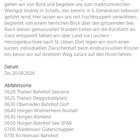
gehen wir von Bord und begeben uns zum traditionsreichen
Weingut Andrey in Schafis, das bereits in 5. Generation liebevoll
geführt wird. Hier lassen wir uns mit Fischknusperli verwöhnen,
begleitet von einem herrlichen Blick über den glitzernden See.
Nach diesen genussvollen Stunden treten wir die Rückfahrt an.
Ganz entspannt fahren wir über Land via Lüscherz -
Herzogenbuchsee nach St. Urban. Dort legen wir noch einen
kurzen, individuellen Zwischenhalt beim eindrucksvollen Kloster
ein, bevor wir auf direktem Weg zurück auf den Hirzel fahren.
Datum
Do. 20.08.2026
Abfahrtsorte
06.20 Thalwil Bahnhof Seeseite
06.25 Thalwil Oeggisbüelplatz
06.30 Oberrieden Bahnhof Dorf
06.40 Horgen Widmerheim Bushalt
06.45 Horgen Allmend
06.50 Horgen Bahnhof See SPAR
07.00 Wädenswil Güterschuppen
07.10 Richterswil Bahnhof